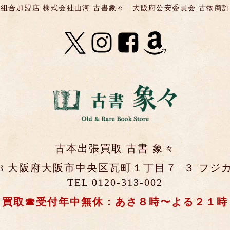
組合加盟店 株式会社山河 古書象々
大阪府公安委員会 古物商許可 第
古本出張買取 古書 象々
0048 大阪府大阪市中央区瓦町１丁目７−３ フジカ
TEL 0120-313-002
買取☎受付年中無休：あさ８時〜よる２１時