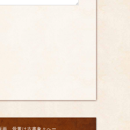
版画、骨董は古書象々へー