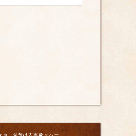
版画、骨董は古書象々へー