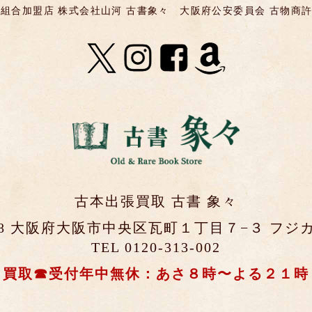
組合加盟店 株式会社山河 古書象々
大阪府公安委員会 古物商許可 第
古本出張買取 古書 象々
0048 大阪府大阪市中央区瓦町１丁目７−３ フジカ
TEL 0120-313-002
買取☎受付年中無休：あさ８時〜よる２１時