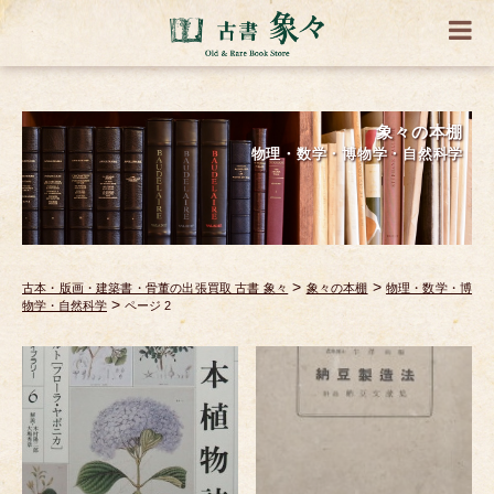
象々の本棚
物理・数学・博物学・自然科学
>
>
古本・版画・建築書・骨董の出張買取 古書 象々
象々の本棚
物理・数学・博
>
物学・自然科学
ページ 2