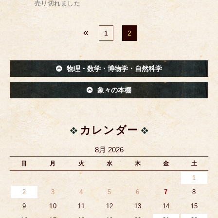
売り切れました
«
1
2
物理・数学・博物学・自然科学
象々の本棚
カレンダー
8月 2026
日
月
火
水
木
金
土
1
2
3
4
5
6
7
8
9
10
11
12
13
14
15