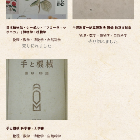
日本植物誌・シーボルト「フローラ・ヤ
半澤洵篇〜納豆製造法 附録 納豆文献集
ポニカ」｜博物学・植物学
物理・数学・博物学・自然科学
物理・数学・博物学・自然科学
売り切れました
売り切れました
手と機械|科学書・工学書
物理・数学・博物学・自然科学