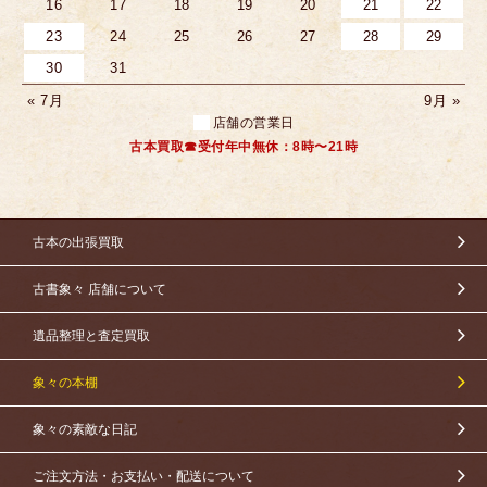
16
17
18
19
20
21
22
23
24
25
26
27
28
29
30
31
« 7月
9月 »
店舗の営業日
古本買取☎受付年中無休：8時〜21時
古本の出張買取
古書象々 店舗について
遺品整理と査定買取
象々の本棚
象々の素敵な日記
ご注文方法・お支払い・配送について