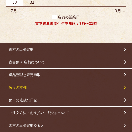
30
31
« 7月
9月 »
店舗の営業日
古本買取☎受付年中無休：8時〜21時
古本の出張買取
古書象々 店舗について
遺品整理と査定買取
象々の本棚
象々の素敵な日記
ご注文方法・お支払い・配送について
古本の出張買取Ｑ＆Ａ