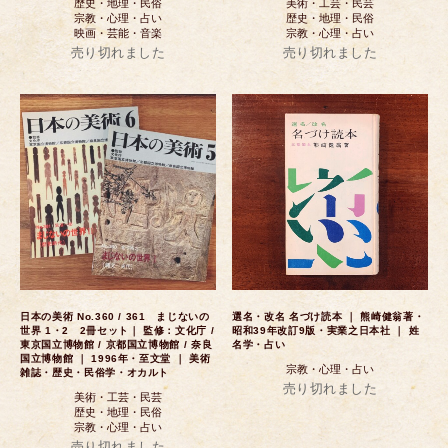
歴史・地理・民俗
美術・工芸・民芸
宗教・心理・占い
歴史・地理・民俗
映画・芸能・音楽
宗教・心理・占い
売り切れました
売り切れました
日本の美術 No.360 / 361 まじないの
選名・改名 名づけ読本 ｜ 熊崎健翁著・
世界 1・2 2冊セット｜ 監修：文化庁 /
昭和39年改訂9版・実業之日本社 ｜ 姓
東京国立博物館 / 京都国立博物館 / 奈良
名学・占い
国立博物館 ｜ 1996年・至文堂 ｜ 美術
宗教・心理・占い
雑誌・歴史・民俗学・オカルト
売り切れました
美術・工芸・民芸
歴史・地理・民俗
宗教・心理・占い
売り切れました