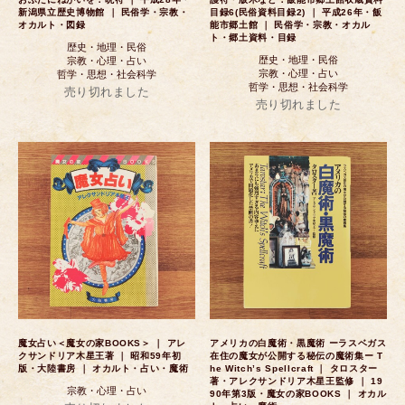
新潟県立歴史博物館 ｜ 民俗学・宗教・
目録6(民俗資料目録2) ｜ 平成26年・飯
オカルト・図録
能市郷土館 ｜ 民俗学・宗教・オカル
ト・郷土資料・目録
歴史・地理・民俗
歴史・地理・民俗
宗教・心理・占い
宗教・心理・占い
哲学・思想・社会科学
哲学・思想・社会科学
売り切れました
売り切れました
魔女占い＜魔女の家BOOKS＞ ｜ アレ
アメリカの白魔術・黒魔術 ーラスベガス
クサンドリア木星王著 ｜ 昭和59年初
在住の魔女が公開する秘伝の魔術集ー T
版・大陸書房 ｜ オカルト・占い・魔術
he Witch’s Spellcraft ｜ タロスター
著・アレクサンドリア木星王監修 ｜ 19
宗教・心理・占い
90年第3版・魔女の家BOOKS ｜ オカル