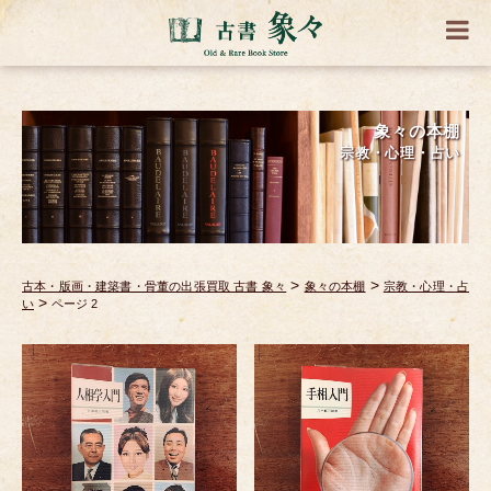
象々の本棚
宗教・心理・占い
>
>
古本・版画・建築書・骨董の出張買取 古書 象々
象々の本棚
宗教・心理・占
>
い
ページ 2