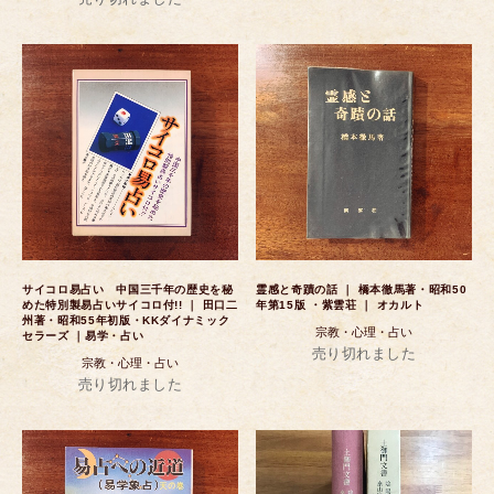
サイコロ易占い 中国三千年の歴史を秘
霊感と奇蹟の話 ｜ 橋本徹馬著・昭和50
めた特別製易占いサイコロ付!! ｜ 田口二
年第15版 ・紫雲荘 ｜ オカルト
州著・昭和55年初版・KKダイナミック
宗教・心理・占い
セラーズ ｜易学・占い
売り切れました
宗教・心理・占い
売り切れました