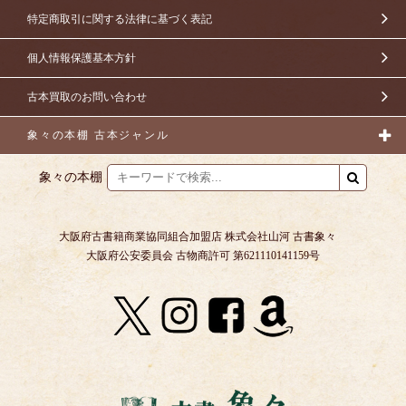
特定商取引に関する法律に基づく表記
個人情報保護基本方針
古本買取のお問い合わせ
象々の本棚 古本ジャンル
象々の本棚
大阪府古書籍商業協同組合加盟店 株式会社山河 古書象々
大阪府公安委員会 古物商許可 第621110141159号