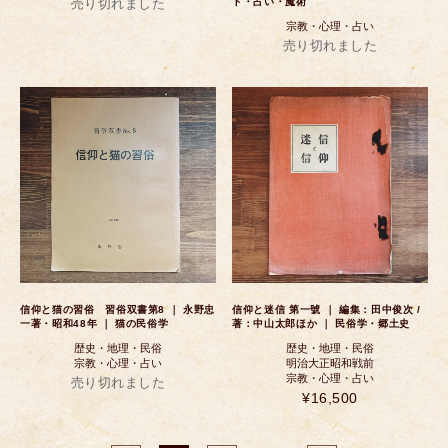
売り切れました
ト・占い・魔術
宗教・心理・占い
売り切れました
信仰と猫の習俗 習俗双書第8 ｜ 永野忠
信仰と迷信 第一號 ｜ 編集：田中俊次 /
一著・昭和48年 ｜ 猫の民俗学
著：中山太郎ほか ｜ 民俗学・郷土史
歴史・地理・民俗
歴史・地理・民俗
宗教・心理・占い
明治大正昭和戦前
宗教・心理・占い
売り切れました
¥16,500