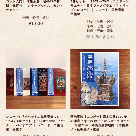
ロット入門｜ 木星王著・昭和49年初
5巻セット ｜ 1978〜79年・コニサーソ
版・保育社 ｜ カラーブックス・占い・
サエティ・日本フォノグラム・フィリッ
オカルト
プスレコード ｜ レコード・民族音楽・
民族学
宗教・心理・占い
歴史・地理・民俗
¥1,000
宗教・心理・占い
映画・芸能・音楽
売り切れました
レコード: 『チベットの仏教音楽 vol.
聖地寧波【ニンポー】日本仏教1300年
1〜4』4巻セット ｜ 1973〜78年・ワー
の源流 〜すべてはここからやって来た〜
ナー・パイオニア ｜ レコード・民族音
｜ 平成21年・奈良国立博物館 ｜中国美
楽・民族学
術・仏教美術・図録