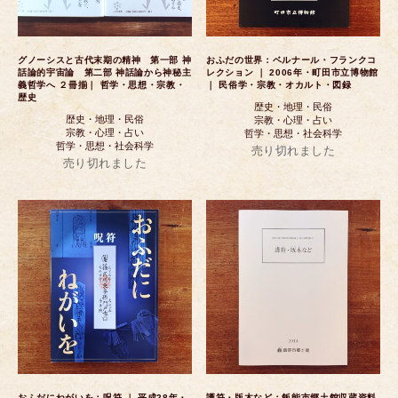
グノーシスと古代末期の精神 第一部 神
おふだの世界：ベルナール・フランクコ
話論的宇宙論 第二部 神話論から神秘主
レクション ｜ 2006年・町田市立博物館
義哲学へ ２冊揃｜ 哲学・思想・宗教・
｜ 民俗学・宗教・オカルト・図録
歴史
歴史・地理・民俗
歴史・地理・民俗
宗教・心理・占い
宗教・心理・占い
哲学・思想・社会科学
哲学・思想・社会科学
売り切れました
売り切れました
おふだにねがいを：呪符 ｜ 平成28年・
護符・版木など：飯能市郷土館収蔵資料