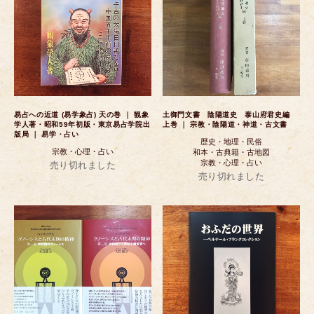
易占への近道 (易学象占) 天の巻 ｜ 観象
土御門文書 陰陽道史 泰山府君史編
学人著・昭和59年初版・東京易占学院出
上巻 ｜ 宗教・陰陽道・神道・古文書
版局 ｜ 易学・占い
歴史・地理・民俗
宗教・心理・占い
和本・古典籍・古地図
宗教・心理・占い
売り切れました
売り切れました