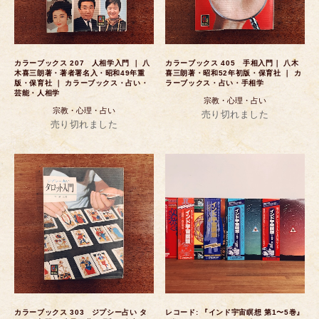
カラーブックス 207 人相学入門 ｜ 八
カラーブックス 405 手相入門｜ 八木
木喜三朗著・著者署名入・昭和49年重
喜三朗著・昭和52年初版・保育社 ｜ カ
版・保育社 ｜ カラーブックス・占い・
ラーブックス・占い・手相学
芸能・人相学
宗教・心理・占い
宗教・心理・占い
売り切れました
売り切れました
カラーブックス 303 ジプシー占い タ
レコード: 『インド宇宙瞑想 第1〜5巻』