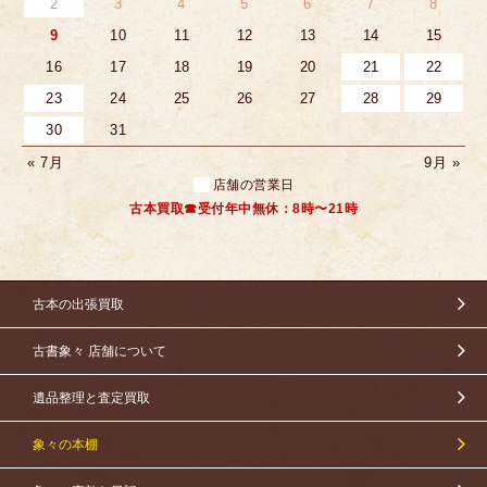
2
3
4
5
6
7
8
9
10
11
12
13
14
15
16
17
18
19
20
21
22
23
24
25
26
27
28
29
30
31
« 7月
9月 »
店舗の営業日
古本買取☎受付年中無休：8時〜21時
古本の出張買取
古書象々 店舗について
遺品整理と査定買取
象々の本棚