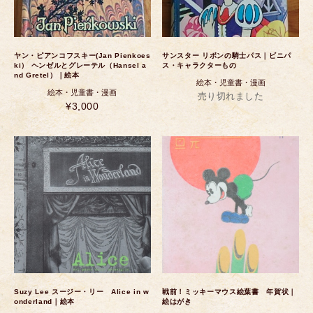
ヤン・ピアンコフスキー(Jan Pienkoes
サンスター リボンの騎士パス｜ビニパ
ki） ヘンゼルとグレーテル（Hansel a
ス・キャラクターもの
nd Gretel）｜絵本
絵本・児童書・漫画
絵本・児童書・漫画
売り切れました
¥3,000
Suzy Lee スージー・リー Alice in w
戦前！ミッキーマウス絵葉書 年賀状｜
onderland｜絵本
絵はがき