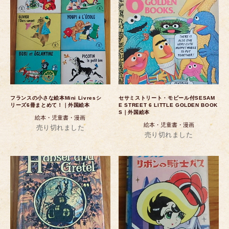
フランスの小さな絵本Mini Livresシ
セサミストリート・モビール付SESAM
リーズ6冊まとめて！｜外国絵本
E STREET 6 LITTLE GOLDEN BOOK
S｜外国絵本
絵本・児童書・漫画
絵本・児童書・漫画
売り切れました
売り切れました