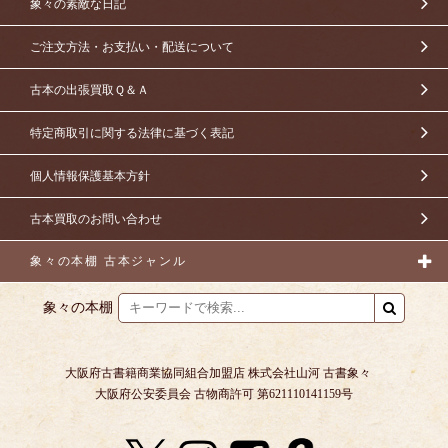
象々の素敵な日記
ご注文方法・お支払い・配送について
古本の出張買取Ｑ＆Ａ
特定商取引に関する法律に基づく表記
個人情報保護基本方針
古本買取のお問い合わせ
象々の本棚 古本ジャンル
象々の本棚
大阪府古書籍商業協同組合加盟店 株式会社山河 古書象々
大阪府公安委員会 古物商許可 第621110141159号