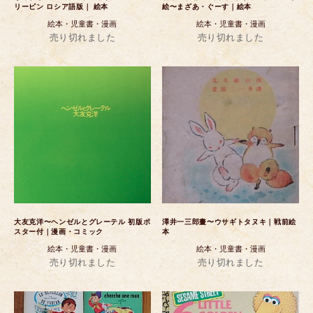
リービン ロシア語版｜ 絵本
絵〜まざあ・ぐーす｜絵本
絵本・児童書・漫画
絵本・児童書・漫画
売り切れました
売り切れました
大友克洋〜ヘンゼルとグレーテル 初版ポ
澤井一三郎畫〜ウサギトタヌキ｜戦前絵
スター付｜漫画・コミック
本
絵本・児童書・漫画
絵本・児童書・漫画
売り切れました
売り切れました