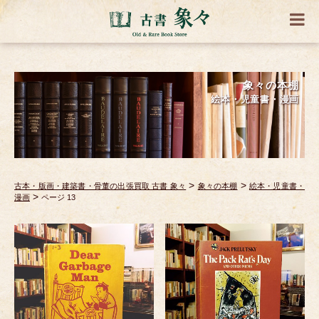
象々の本棚
絵本・児童書・漫画
>
>
古本・版画・建築書・骨董の出張買取 古書 象々
象々の本棚
絵本・児童書・
>
漫画
ページ 13