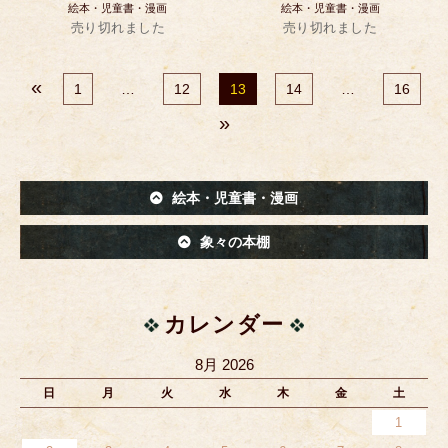
絵本・児童書・漫画
絵本・児童書・漫画
売り切れました
売り切れました
«
1
…
12
13
14
…
16
»
絵本・児童書・漫画
象々の本棚
カレンダー
8月 2026
日
月
火
水
木
金
土
1