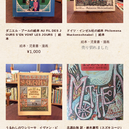
ダニエル・ブールの絵本 AU FIL DES J
ドイツ・インゼル社の絵本 Philomena
OURS S’EN VONT LES JOURS ｜ 絵
Muckenschnabel ｜ 絵本
本
絵本・児童書・漫画
絵本・児童書・漫画
売り切れました
¥1,000
うるわしのワシリーサ イヴァン・ビ
北原白秋 訳・鈴木康司（スズキコージ）