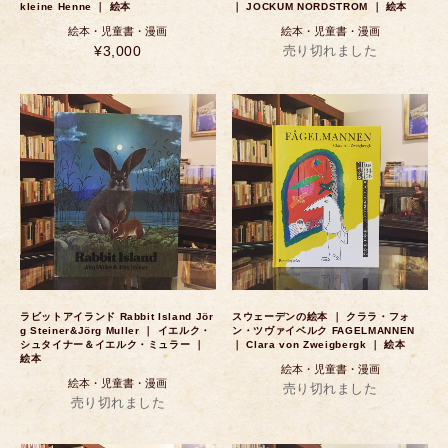
kleine Henne ｜ 絵本
｜ JOCKUM NORDSTROM ｜ 絵本
絵本・児童書・漫画
絵本・児童書・漫画
¥3,000
売り切れました
ラビットアイランド Rabbit Island Jör
スウェーデンの絵本 ｜ クララ・フォ
g Steiner&Jörg Muller ｜ イエルク・
ン・ツヴァイベルク FAGELMANNEN
シュタイナー＆イエルク・ミュラー ｜
｜ Clara von Zweigbergk ｜ 絵本
絵本
絵本・児童書・漫画
絵本・児童書・漫画
売り切れました
売り切れました